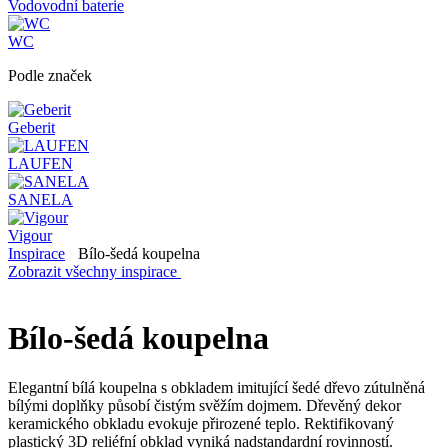
Vodovodní baterie
WC
Podle značek
Geberit
LAUFEN
SANELA
Vigour
Inspirace
Bílo-šedá koupelna
Zobrazit všechny inspirace
Bílo-šedá koupelna
Elegantní bílá koupelna s obkladem imitující šedé dřevo zútulněná
bílými doplňky působí čistým svěžím dojmem. Dřevěný dekor
keramického obkladu evokuje přirozené teplo. Rektifikovaný
plastický 3D reliéfní obklad vyniká nadstandardní rovinností.