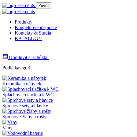
Zavřít
Produkty
Koupelnové inspirace
Kontakty & Studia
KATALOGY
Domluvit si schůzku
Podle kategorií
Keramika a nábytek
Splachovací tlačítka k WC
Sprchové sety a hlavice
Sprchové žlaby a rošty
Vany