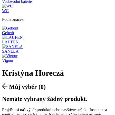
Vodovodní baterie
WC
Podle značek
Geberit
LAUFEN
SANELA
Vigour
Kristýna Horeczá
Můj výběr
(0)
Nemáte vybraný žádný produkt.
Projděte si náš výběr produktů nebo navštivte stránku Inspirace a
napište nám, co se Vám líbí. Najdeme pro Vás řešení na míru.