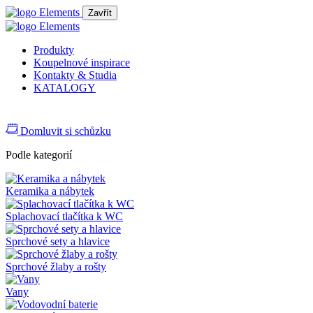
Zavřít
Produkty
Koupelnové inspirace
Kontakty & Studia
KATALOGY
Domluvit si schůzku
Podle kategorií
Keramika a nábytek
Splachovací tlačítka k WC
Sprchové sety a hlavice
Sprchové žlaby a rošty
Vany