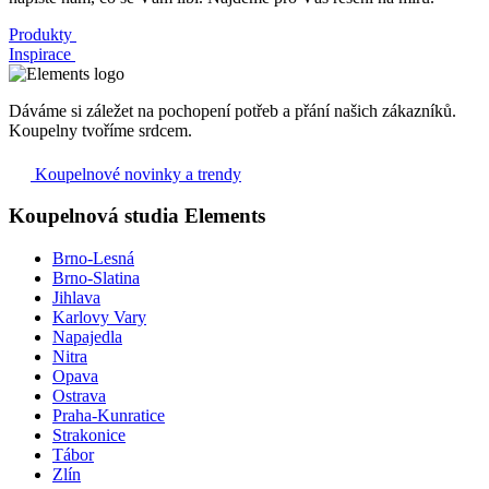
Produkty
Inspirace
Dáváme si záležet na pochopení potřeb a přání našich zákazníků.
Koupelny tvoříme srdcem.
Koupelnové novinky a trendy
Koupelnová studia Elements
Brno-Lesná
Brno-Slatina
Jihlava
Karlovy Vary
Napajedla
Nitra
Opava
Ostrava
Praha-Kunratice
Strakonice
Tábor
Zlín