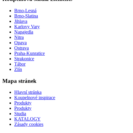
Brno-Lesná
Brno-Slatina
Jihlava
Karlovy Vary
Napajedla
Nitra
Opava
Ostrava
Praha-Kunratice
Strakonice
Tábor
Zlín
Mapa stránek
Hlavní stránka
Koupelnové inspirace
Produkty
Produkty
Studia
KATALOGY
Zásady cookies