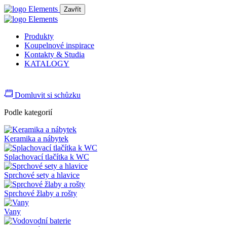
Zavřít
Produkty
Koupelnové inspirace
Kontakty & Studia
KATALOGY
Domluvit si schůzku
Podle kategorií
Keramika a nábytek
Splachovací tlačítka k WC
Sprchové sety a hlavice
Sprchové žlaby a rošty
Vany