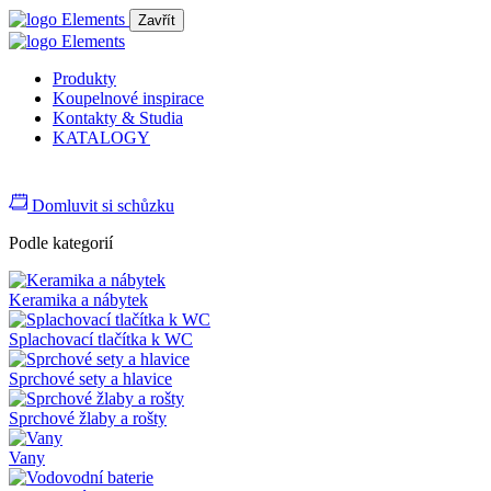
Zavřít
Produkty
Koupelnové inspirace
Kontakty & Studia
KATALOGY
Domluvit si schůzku
Podle kategorií
Keramika a nábytek
Splachovací tlačítka k WC
Sprchové sety a hlavice
Sprchové žlaby a rošty
Vany