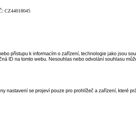
DIČ: CZ44018045
ebo přístupu k informacím o zařízení, technologie jako jsou so
čná ID na tomto webu. Nesouhlas nebo odvolání souhlasu může ne
y nastavení se projeví pouze pro prohlížeč a zařízení, které pr