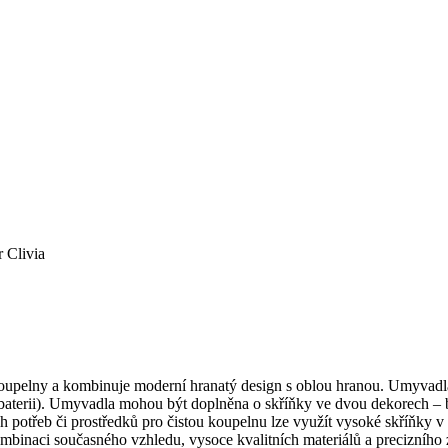
 Clivia
koupelny a kombinuje moderní hranatý design s oblou hranou. Umyvadla
 baterii). Umyvadla mohou být doplněna o skříňky ve dvou dekorech – 
h potřeb či prostředků pro čistou koupelnu lze využít vysoké skříňky 
mbinaci současného vzhledu, vysoce kvalitních materiálů a precizního