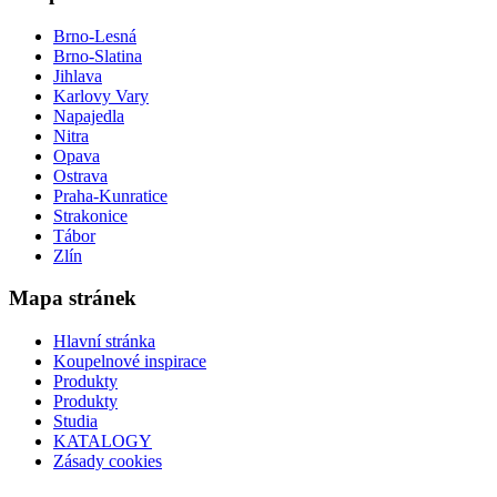
Brno-Lesná
Brno-Slatina
Jihlava
Karlovy Vary
Napajedla
Nitra
Opava
Ostrava
Praha-Kunratice
Strakonice
Tábor
Zlín
Mapa stránek
Hlavní stránka
Koupelnové inspirace
Produkty
Produkty
Studia
KATALOGY
Zásady cookies