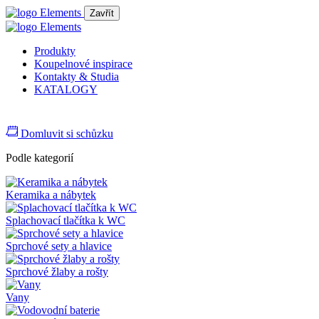
Zavřít
Produkty
Koupelnové inspirace
Kontakty & Studia
KATALOGY
Domluvit si schůzku
Podle kategorií
Keramika a nábytek
Splachovací tlačítka k WC
Sprchové sety a hlavice
Sprchové žlaby a rošty
Vany